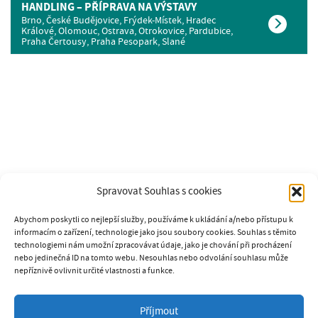
HANDLING – PŘÍPRAVA NA VÝSTAVY
Brno, České Budějovice, Frýdek-Místek, Hradec
Králové, Olomouc, Ostrava, Otrokovice, Pardubice,
Praha Čertousy, Praha Pesopark, Slané
Spravovat Souhlas s cookies
Abychom poskytli co nejlepší služby, používáme k ukládání a/nebo přístupu k
informacím o zařízení, technologie jako jsou soubory cookies. Souhlas s těmito
technologiemi nám umožní zpracovávat údaje, jako je chování při procházení
nebo jedinečná ID na tomto webu. Nesouhlas nebo odvolání souhlasu může
nepříznivě ovlivnit určité vlastnosti a funkce.
SOUKROMÁ PSÍ ŠKOLA K9
Příjmout