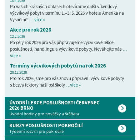
13.4.2026
Po vašich krásných ohlasech otevíráme další víkendový
výcvikový pobyt v termínu 1.–3. 5. 2026 v hotelu Amerika na
Vysočině!
…více »
Akce pro rok 2026
12.2.2026
Po celý rok 2026 pro vás připravujeme výcvikové lekce
poslušnosti, handlingu a výcvikové pobyty. Neváhejte nás
…
více »
Termíny výcvikových pobytů na rok 2026
28.12.2025
Pro rok 2026 jsme pro vás znovu připravili výcvikové pobyty
s bezva lektory naší psí školy
…více »
ÚVODNÍ LEKCE POSLUŠNOSTI ČERVENEC
2026 BRNO
Úvodní hodiny pro nováčky a štěňata
KURZY POSLUŠNOSTI POKROČILÍ
Týdenní rozvrh pro pokročilé