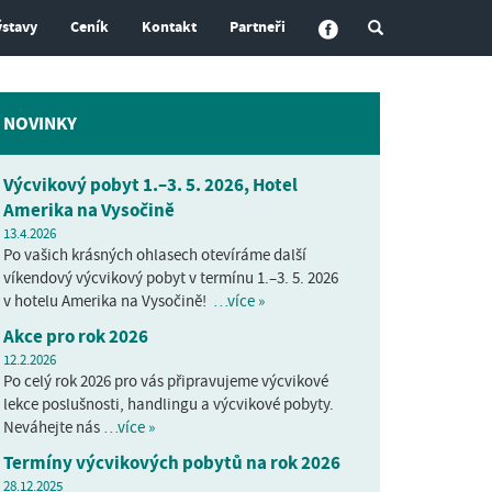
ýstavy
Ceník
Kontakt
Partneři
NOVINKY
Výcvikový pobyt 1.–3. 5. 2026, Hotel
Amerika na Vysočině
13.4.2026
Po vašich krásných ohlasech otevíráme další
víkendový výcvikový pobyt v termínu 1.–3. 5. 2026
v hotelu Amerika na Vysočině!
…více »
Akce pro rok 2026
12.2.2026
Po celý rok 2026 pro vás připravujeme výcvikové
lekce poslušnosti, handlingu a výcvikové pobyty.
Neváhejte nás
…více »
Termíny výcvikových pobytů na rok 2026
28.12.2025