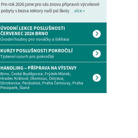
Pro rok 2026 jsme pro vás znovu připravili výcvikové
pobyty s bezva lektory naší psí školy
…více »
ÚVODNÍ LEKCE POSLUŠNOSTI
ČERVENEC 2026 BRNO
Úvodní hodiny pro nováčky a štěňata
KURZY POSLUŠNOSTI POKROČILÍ
Týdenní rozvrh pro pokročilé
HANDLING – PŘÍPRAVA NA VÝSTAVY
Brno, České Budějovice, Frýdek-Místek,
Hradec Králové, Olomouc, Ostrava,
Otrokovice, Pardubice, Praha Čertousy, Praha
Pesopark, Slané