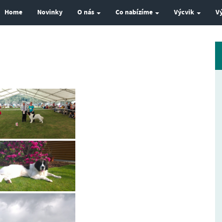
Home
Novinky
O nás
Co nabízíme
Výcvik
V