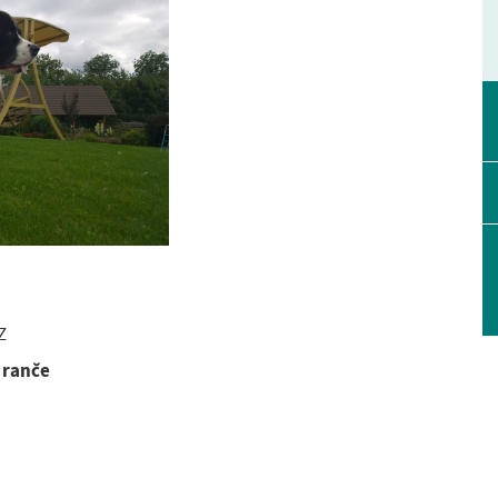
Z
 ranče