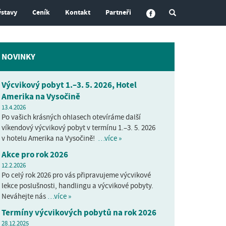
ýstavy
Ceník
Kontakt
Partneři
NOVINKY
Výcvikový pobyt 1.–3. 5. 2026, Hotel
Amerika na Vysočině
13.4.2026
Po vašich krásných ohlasech otevíráme další
víkendový výcvikový pobyt v termínu 1.–3. 5. 2026
v hotelu Amerika na Vysočině!
…více »
Akce pro rok 2026
12.2.2026
Po celý rok 2026 pro vás připravujeme výcvikové
lekce poslušnosti, handlingu a výcvikové pobyty.
Neváhejte nás
…více »
Termíny výcvikových pobytů na rok 2026
28.12.2025