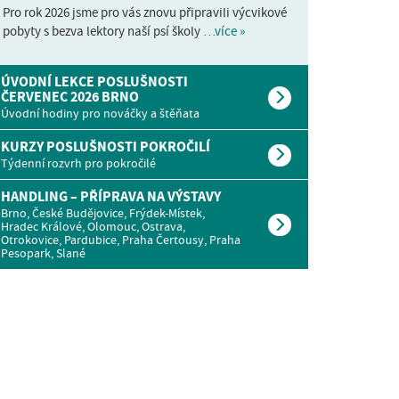
Pro rok 2026 jsme pro vás znovu připravili výcvikové
pobyty s bezva lektory naší psí školy
…více »
ÚVODNÍ LEKCE POSLUŠNOSTI
ČERVENEC 2026 BRNO
Úvodní hodiny pro nováčky a štěňata
KURZY POSLUŠNOSTI POKROČILÍ
Týdenní rozvrh pro pokročilé
HANDLING – PŘÍPRAVA NA VÝSTAVY
Brno, České Budějovice, Frýdek-Místek,
Hradec Králové, Olomouc, Ostrava,
Otrokovice, Pardubice, Praha Čertousy, Praha
Pesopark, Slané