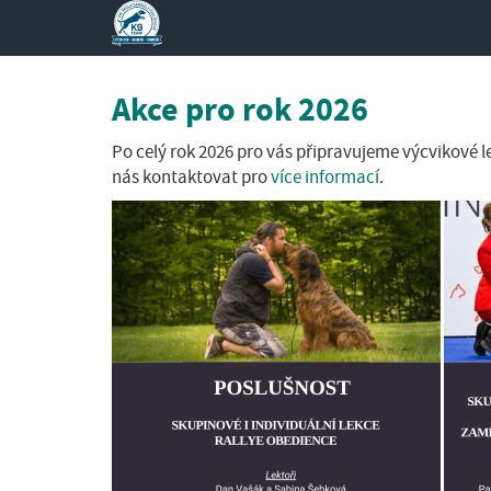
Akce pro rok 2026
Po celý rok 2026 pro vás připravujeme výcvikové 
nás kontaktovat pro
více informací
.