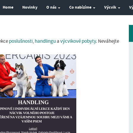
Home
Novinky
O nás
Co nabízíme
Výcvik
V
lekce
poslušnosti
,
handlingu
a
výcvikové pobyty
. Neváhejte