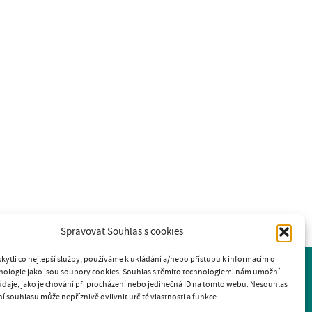
Spravovat Souhlas s cookies
ytli co nejlepší služby, používáme k ukládání a/nebo přístupu k informacím o
hnologie jako jsou soubory cookies. Souhlas s těmito technologiemi nám umožní
daje, jako je chování při procházení nebo jedinečná ID na tomto webu. Nesouhlas
 souhlasu může nepříznivě ovlivnit určité vlastnosti a funkce.