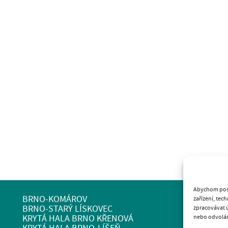
Abychom posk
BRNO-KOMÁROV
zařízení, tec
BRNO-STARÝ LÍSKOVEC
zpracovávat ú
nebo odvolání
KRYTÁ HALA BRNO KŘENOVÁ