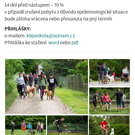
14 dní před nástupem – 70 %
v případě zrušení pobytu z důvodu epidemiologické situace
bude záloha vrácena nebo přesunuta na jiný termín
PŘIHLÁŠKY:
e-mailem:
k9psiskola@seznam.cz
Přihláška ke stažení:
word
nebo
pdf