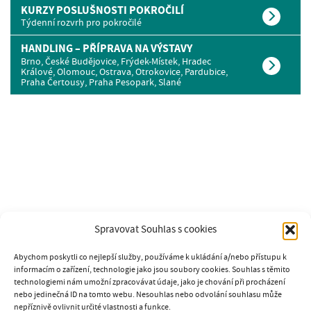
KURZY POSLUŠNOSTI POKROČILÍ
Týdenní rozvrh pro pokročilé
HANDLING – PŘÍPRAVA NA VÝSTAVY
Brno, České Budějovice, Frýdek-Místek, Hradec
Králové, Olomouc, Ostrava, Otrokovice, Pardubice,
Praha Čertousy, Praha Pesopark, Slané
Spravovat Souhlas s cookies
Abychom poskytli co nejlepší služby, používáme k ukládání a/nebo přístupu k
informacím o zařízení, technologie jako jsou soubory cookies. Souhlas s těmito
technologiemi nám umožní zpracovávat údaje, jako je chování při procházení
nebo jedinečná ID na tomto webu. Nesouhlas nebo odvolání souhlasu může
nepříznivě ovlivnit určité vlastnosti a funkce.