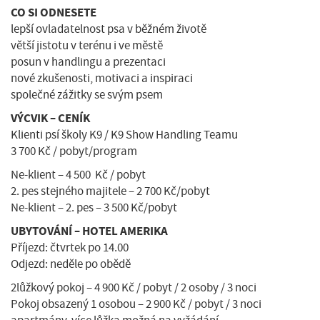
CO SI ODNESETE
lepší ovladatelnost psa v běžném životě
větší jistotu v terénu i ve městě
posun v handlingu a prezentaci
nové zkušenosti, motivaci a inspiraci
společné zážitky se svým psem
VÝCVIK – CENÍK
Klienti psí školy K9 / K9 Show Handling Teamu
3 700 Kč / pobyt/program
Ne-klient – 4 500 Kč / pobyt
2. pes stejného majitele – 2 700 Kč/pobyt
Ne-klient – 2. pes – 3 500 Kč/pobyt
UBYTOVÁNÍ – HOTEL AMERIKA
Příjezd: čtvrtek po 14.00
Odjezd: neděle po obědě
2lůžkový pokoj – 4 900 Kč / pobyt / 2 osoby / 3 noci
Pokoj obsazený 1 osobou – 2 900 Kč / pobyt / 3 noci