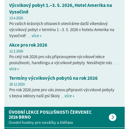
Výcvikový pobyt 1.–3. 5. 2026, Hotel Amerika na
Vysočině
13.4.2026
Po vašich krásných ohlasech otevíráme další víkendový
výcvikový pobyt v termínu 1.–3. 5. 2026 v hotelu Amerika na
Vysočině!
…více »
Akce pro rok 2026
12.2.2026
Po celý rok 2026 pro vás připravujeme výcvikové lekce
poslušnosti, handlingu a výcvikové pobyty. Neváhejte nás
…
více »
Termíny výcvikových pobytů na rok 2026
28.12.2025
Pro rok 2026 jsme pro vás znovu připravili výcvikové pobyty
s bezva lektory naší psí školy
…více »
ÚVODNÍ LEKCE POSLUŠNOSTI ČERVENEC
2026 BRNO
Úvodní hodiny pro nováčky a štěňata