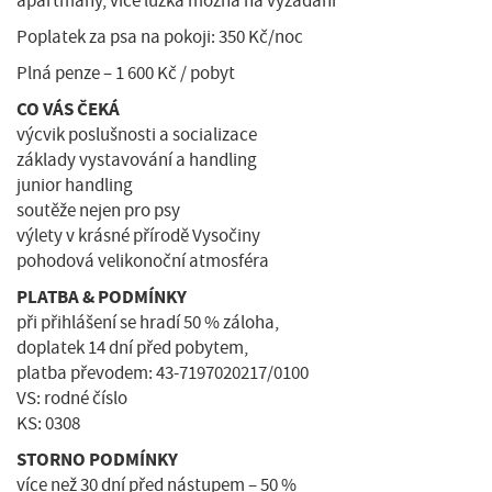
apartmány, více lůžka možná na vyžádání
Poplatek za psa na pokoji: 350 Kč/noc
Plná penze – 1 600 Kč / pobyt
CO VÁS ČEKÁ
výcvik poslušnosti a socializace
základy vystavování a handling
junior handling
soutěže nejen pro psy
výlety v krásné přírodě Vysočiny
pohodová velikonoční atmosféra
PLATBA & PODMÍNKY
při přihlášení se hradí 50 % záloha,
doplatek 14 dní před pobytem,
platba převodem: 43-7197020217/0100
VS: rodné číslo
KS: 0308
STORNO PODMÍNKY
více než 30 dní před nástupem – 50 %