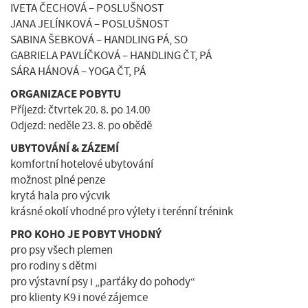
IVETA ČECHOVÁ – POSLUŠNOST
JANA JELÍNKOVÁ – POSLUŠNOST
SABINA ŠEBKOVÁ – HANDLING PÁ, SO
GABRIELA PAVLÍČKOVÁ – HANDLING ČT, PÁ
SÁRA HÁNOVÁ – YOGA ČT, PÁ
ORGANIZACE POBYTU
Příjezd: čtvrtek 20. 8. po 14.00
Odjezd: neděle 23. 8. po obědě
UBYTOVÁNÍ & ZÁZEMÍ
komfortní hotelové ubytování
možnost plné penze
krytá hala pro výcvik
krásné okolí vhodné pro výlety i terénní trénink
PRO KOHO JE POBYT VHODNÝ
pro psy všech plemen
pro rodiny s dětmi
pro výstavní psy i „parťáky do pohody“
pro klienty K9 i nové zájemce