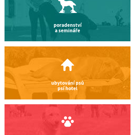
poradenství
a semináře
ubytování psů
psí hotel