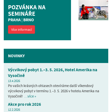
POZVÁNKA NA
SEMINÁŘE
PRAHA
BRNO
|
Více informací
NOVINKY
Výcvikový pobyt 1.–3. 5. 2026, Hotel Amerika na
Vysočině
13.4.2026
Po vašich krásných ohlasech otevíráme další víkendový
výcvikový pobyt v termínu 1.–3. 5. 2026 v hotelu Amerika na
Vysočině!
…více »
Akce pro rok 2026
12.2.2026