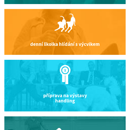
denní školka hlídání s výcvikem
příprava na výstavy
handling