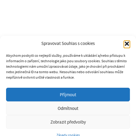
Spravovat Souhlas s cookies
Abychom poskytli co nejlepší služby, používáme k ukládání a/nebo přístupu k
informacím o zařízení, technologie jako jsou soubory cookies. Souhlas s těmito
technologiemi nám umožní zpracovávat údaje, jako je chování při procházení
nebo jedinečná ID na tomto webu. Nesouhlas nebo odvolání souhlasu může
nepříznivě ovlivnit určité vlastnosti a funkce.
SOUKROMÁ PSÍ ŠKOLA K9
Příjmout
GABRIELA PAVLÍČKOVÁ
tel.: 731 238 906
Odmítnout
e-mail: k9psiskola@seznam.cz
www.psiskola-k9.cz
Zobrazit předvolby
Prohlášení o ochraně osobních údajů GDPR
Zásady cookies