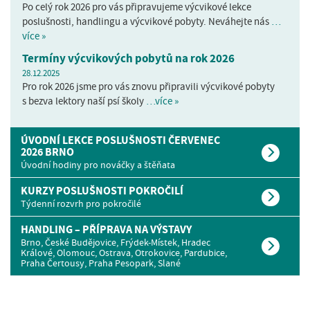
Po celý rok 2026 pro vás připravujeme výcvikové lekce
poslušnosti, handlingu a výcvikové pobyty. Neváhejte nás
…
více »
Termíny výcvikových pobytů na rok 2026
28.12.2025
Pro rok 2026 jsme pro vás znovu připravili výcvikové pobyty
s bezva lektory naší psí školy
…více »
ÚVODNÍ LEKCE POSLUŠNOSTI ČERVENEC
2026 BRNO
Úvodní hodiny pro nováčky a štěňata
KURZY POSLUŠNOSTI POKROČILÍ
Týdenní rozvrh pro pokročilé
HANDLING – PŘÍPRAVA NA VÝSTAVY
Brno, České Budějovice, Frýdek-Místek, Hradec
Králové, Olomouc, Ostrava, Otrokovice, Pardubice,
Praha Čertousy, Praha Pesopark, Slané