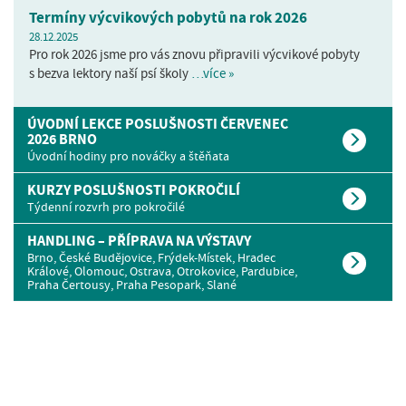
Termíny výcvikových pobytů na rok 2026
28.12.2025
Pro rok 2026 jsme pro vás znovu připravili výcvikové pobyty
s bezva lektory naší psí školy
…více »
ÚVODNÍ LEKCE POSLUŠNOSTI ČERVENEC
2026 BRNO
Úvodní hodiny pro nováčky a štěňata
KURZY POSLUŠNOSTI POKROČILÍ
Týdenní rozvrh pro pokročilé
HANDLING – PŘÍPRAVA NA VÝSTAVY
Brno, České Budějovice, Frýdek-Místek, Hradec
Králové, Olomouc, Ostrava, Otrokovice, Pardubice,
Praha Čertousy, Praha Pesopark, Slané