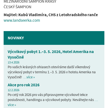
MEZINÁRODNÍ ŠAMPION KRÁSY
ČESKÝ ŠAMPION
Majitel: Kubů Vladimíra, CHS z Letohradského ranče
www.landseerka.com
NOVINKY
Výcvikový pobyt 1.–3. 5. 2026, Hotel Amerika na
Vysočině
13.4.2026
Po vašich krásných ohlasech otevíráme další víkendový
výcvikový pobyt v termínu 1.–3. 5. 2026 v hotelu Amerika na
Vysočině!
…více »
Akce pro rok 2026
12.2.2026
Po celý rok 2026 pro vás připravujeme výcvikové lekce
poslušnosti, handlingu a výcvikové pobyty. Neváhejte nás
…
více »