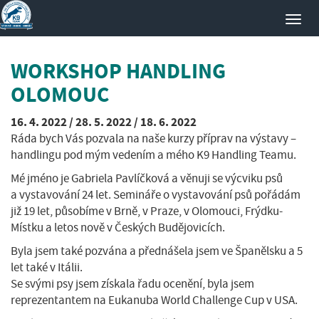
Toggl
navig
WORKSHOP HANDLING
OLOMOUC
16. 4. 2022 / 28. 5. 2022 / 18. 6. 2022
Ráda bych Vás pozvala na naše kurzy příprav na výstavy –
handlingu pod mým vedením a mého K9 Handling Teamu.
Mé jméno je Gabriela Pavlíčková a věnuji se výcviku psů
a vystavování 24 let. Semináře o vystavování psů pořádám
již 19 let, působíme v Brně, v Praze, v Olomouci, Frýdku-
Místku a letos nově v Českých Budějovicích.
Byla jsem také pozvána a přednášela jsem ve Španělsku a 5
let také v Itálii.
Se svými psy jsem získala řadu ocenění, byla jsem
reprezentantem na Eukanuba World Challenge Cup v USA.