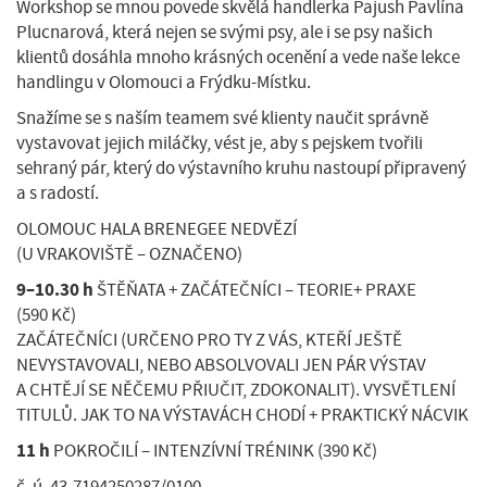
Workshop se mnou povede skvělá handlerka Pajush Pavlína
Plucnarová, která nejen se svými psy, ale i se psy našich
klientů dosáhla mnoho krásných ocenění a vede naše lekce
handlingu v Olomouci a Frýdku-Místku.
Snažíme se s naším teamem své klienty naučit správně
vystavovat jejich miláčky, vést je, aby s pejskem tvořili
sehraný pár, který do výstavního kruhu nastoupí připravený
a s radostí.
OLOMOUC HALA BRENEGEE NEDVĚZÍ
(U VRAKOVIŠTĚ – OZNAČENO)
9–10.30 h
ŠTĚŇATA + ZAČÁTEČNÍCI – TEORIE+ PRAXE
(590 Kč)
ZAČÁTEČNÍCI (URČENO PRO TY Z VÁS, KTEŘÍ JEŠTĚ
NEVYSTAVOVALI, NEBO ABSOLVOVALI JEN PÁR VÝSTAV
A CHTĚJÍ SE NĚČEMU PŘIUČIT, ZDOKONALIT). VYSVĚTLENÍ
TITULŮ. JAK TO NA VÝSTAVÁCH CHODÍ + PRAKTICKÝ NÁCVIK
11 h
POKROČILÍ – INTENZÍVNÍ TRÉNINK (390 Kč)
č. ú. 43-7194250287/0100