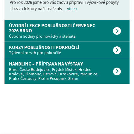
Pro rok 2026 jsme pro vás znovu připravili výcvikové pobyty
s bezva lektory naší psí školy
…více »
ÚVODNÍ LEKCE POSLUŠNOSTI ČERVENEC
2026 BRNO
Úvodní hodiny pro nováčky a štěňata
KURZY POSLUŠNOSTI POKROČILÍ
Týdenní rozvrh pro pokročilé
HANDLING – PŘÍPRAVA NA VÝSTAVY
Brno, České Budějovice, Frýdek-Místek, Hradec
Králové, Olomouc, Ostrava, Otrokovice, Pardubice,
Praha Čertousy, Praha Pesopark, Slané