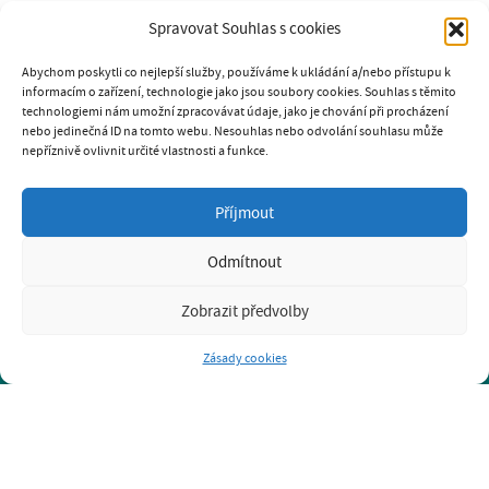
Spravovat Souhlas s cookies
Abychom poskytli co nejlepší služby, používáme k ukládání a/nebo přístupu k
informacím o zařízení, technologie jako jsou soubory cookies. Souhlas s těmito
technologiemi nám umožní zpracovávat údaje, jako je chování při procházení
nebo jedinečná ID na tomto webu. Nesouhlas nebo odvolání souhlasu může
nepříznivě ovlivnit určité vlastnosti a funkce.
SOUKROMÁ PSÍ ŠKOLA K9
Příjmout
GABRIELA PAVLÍČKOVÁ
tel.: 731 238 906
Odmítnout
e-mail: k9psiskola@seznam.cz
www.psiskola-k9.cz
Zobrazit předvolby
Prohlášení o ochraně osobních údajů GDPR
Zásady cookies
BRNO-KOMÁROV
BRNO-STARÝ LÍSKOVEC
KRYTÁ HALA BRNO KŘENOVÁ
KRYTÁ HALA BRNO-LÍŠEŇ
OLOMOUC
PRAHA