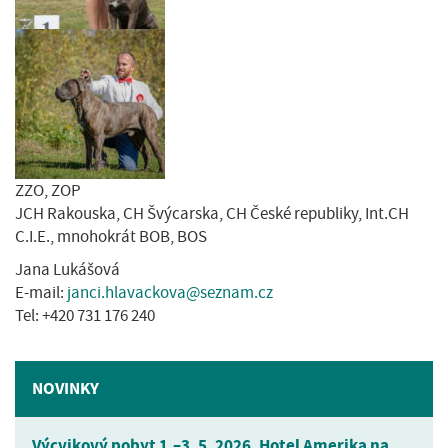
ZZO, ZOP
JCH Rakouska, CH Švýcarska, CH České republiky, Int.CH
C.I.E., mnohokrát BOB, BOS
Jana Lukášová
E-mail:
janci.hlavackova@seznam.cz
Tel: +420 731 176 240
NOVINKY
Výcvikový pobyt 1.–3. 5. 2026, Hotel Amerika na