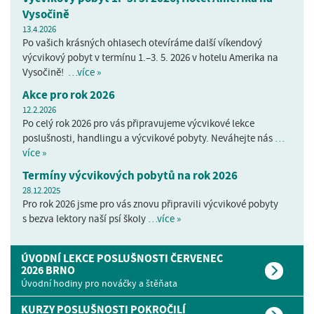
Vysočině
13.4.2026
Po vašich krásných ohlasech otevíráme další víkendový
výcvikový pobyt v termínu 1.–3. 5. 2026 v hotelu Amerika na
Vysočině!
…více »
Akce pro rok 2026
12.2.2026
Po celý rok 2026 pro vás připravujeme výcvikové lekce
poslušnosti, handlingu a výcvikové pobyty. Neváhejte nás
…
více »
Termíny výcvikových pobytů na rok 2026
28.12.2025
Pro rok 2026 jsme pro vás znovu připravili výcvikové pobyty
s bezva lektory naší psí školy
…více »
ÚVODNÍ LEKCE POSLUŠNOSTI ČERVENEC
2026 BRNO
Úvodní hodiny pro nováčky a štěňata
KURZY POSLUŠNOSTI POKROČILÍ