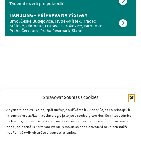
Týdenní rozvrh pro pokročilé
HANDLING – PŘÍPRAVA NA VÝSTAVY
Brno, České Budějovice, Frýdek-Místek, Hradec
Králové, Olomouc, Ostrava, Otrokovice, Pardubice,
Praha Čertousy, Praha Pesopark, Slané
Spravovat Souhlas s cookies
Abychom poskytli co nejlepší služby, používáme k ukládání a/nebo přístupu k
informacím o zařízení, technologie jako jsou soubory cookies. Souhlas s těmito
technologiemi nám umožní zpracovávat údaje, jako je chování při procházení
nebo jedinečná ID na tomto webu. Nesouhlas nebo odvolání souhlasu může
nepříznivě ovlivnit určité vlastnosti a funkce.