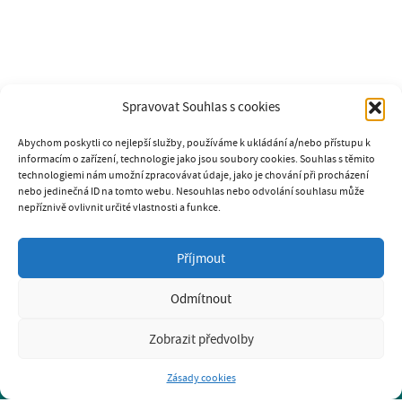
Spravovat Souhlas s cookies
Abychom poskytli co nejlepší služby, používáme k ukládání a/nebo přístupu k
informacím o zařízení, technologie jako jsou soubory cookies. Souhlas s těmito
technologiemi nám umožní zpracovávat údaje, jako je chování při procházení
nebo jedinečná ID na tomto webu. Nesouhlas nebo odvolání souhlasu může
nepříznivě ovlivnit určité vlastnosti a funkce.
SOUKROMÁ PSÍ ŠKOLA K9
Příjmout
GABRIELA PAVLÍČKOVÁ
tel.: 731 238 906
Odmítnout
e-mail: k9psiskola@seznam.cz
www.psiskola-k9.cz
Zobrazit předvolby
Prohlášení o ochraně osobních údajů GDPR
Zásady cookies
BRNO-KOMÁROV