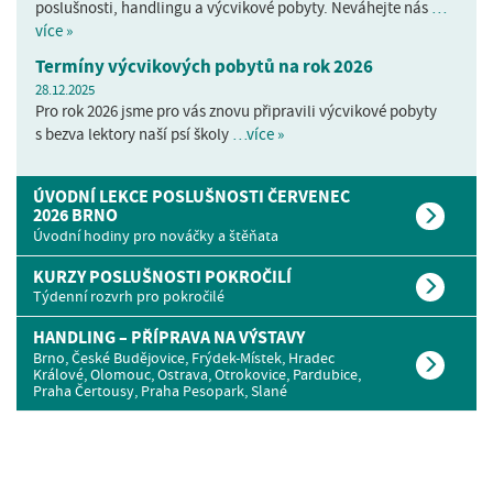
poslušnosti, handlingu a výcvikové pobyty. Neváhejte nás
…
více »
Termíny výcvikových pobytů na rok 2026
28.12.2025
Pro rok 2026 jsme pro vás znovu připravili výcvikové pobyty
s bezva lektory naší psí školy
…více »
ÚVODNÍ LEKCE POSLUŠNOSTI ČERVENEC
2026 BRNO
Úvodní hodiny pro nováčky a štěňata
KURZY POSLUŠNOSTI POKROČILÍ
Týdenní rozvrh pro pokročilé
HANDLING – PŘÍPRAVA NA VÝSTAVY
Brno, České Budějovice, Frýdek-Místek, Hradec
Králové, Olomouc, Ostrava, Otrokovice, Pardubice,
Praha Čertousy, Praha Pesopark, Slané