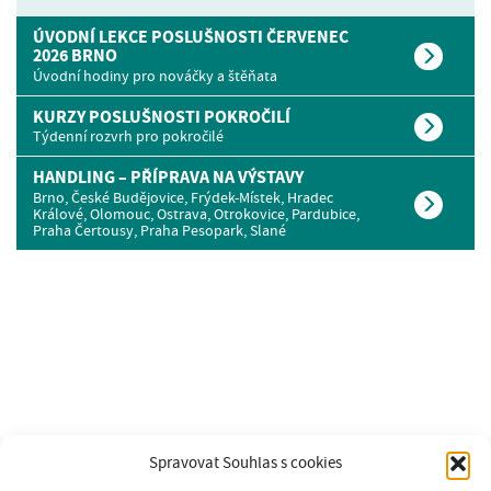
ÚVODNÍ LEKCE POSLUŠNOSTI ČERVENEC
2026 BRNO
Úvodní hodiny pro nováčky a štěňata
KURZY POSLUŠNOSTI POKROČILÍ
Týdenní rozvrh pro pokročilé
HANDLING – PŘÍPRAVA NA VÝSTAVY
Brno, České Budějovice, Frýdek-Místek, Hradec
Králové, Olomouc, Ostrava, Otrokovice, Pardubice,
Praha Čertousy, Praha Pesopark, Slané
Spravovat Souhlas s cookies