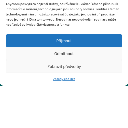
Abychom poskytli co nejlepší služby, používáme k ukládání a/nebo přístupu k
informacím o zařízení, technologie jako jsou soubory cookies. Souhlas s těmito
technologiemi nám umožní zpracovávat údaje, jako je chování při procházení
nebo jedinečná ID na tomto webu. Nesouhlas nebo odvolání souhlasu může
nepříznivě ovlivnit určité vlastnosti a funkce.
SOUKROMÁ PSÍ ŠKOLA K9
Příjmout
GABRIELA PAVLÍČKOVÁ
tel.: 731 238 906
Odmítnout
e-mail: k9psiskola@seznam.cz
www.psiskola-k9.cz
Zobrazit předvolby
Prohlášení o ochraně osobních údajů GDPR
Zásady cookies
BRNO-KOMÁROV
BRNO-STARÝ LÍSKOVEC
KRYTÁ HALA BRNO KŘENOVÁ
KRYTÁ HALA BRNO-LÍŠEŇ
OLOMOUC
PRAHA