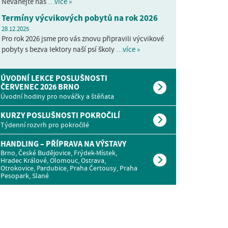
Neváhejte nás
…více »
Termíny výcvikových pobytů na rok 2026
28.12.2025
Pro rok 2026 jsme pro vás znovu připravili výcvikové
pobyty s bezva lektory naší psí školy
…více »
ÚVODNÍ LEKCE POSLUŠNOSTI
ČERVENEC 2026 BRNO
Úvodní hodiny pro nováčky a štěňata
KURZY POSLUŠNOSTI POKROČILÍ
Týdenní rozvrh pro pokročilé
HANDLING – PŘÍPRAVA NA VÝSTAVY
Brno, České Budějovice, Frýdek-Místek,
Hradec Králové, Olomouc, Ostrava,
Otrokovice, Pardubice, Praha Čertousy, Praha
Pesopark, Slané