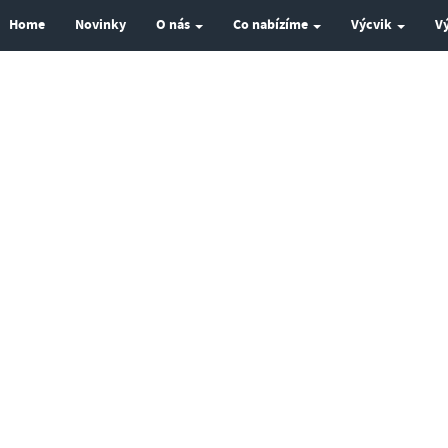
Home
Novinky
O nás
Co nabízíme
Výcvik
V