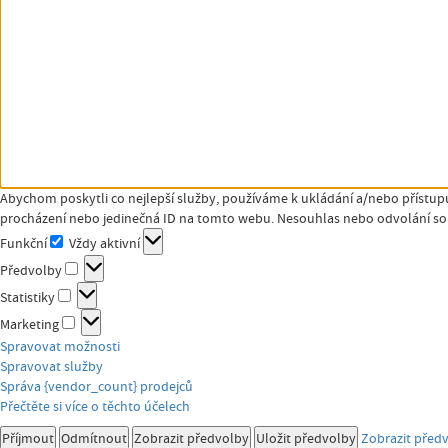
Abychom poskytli co nejlepší služby, používáme k ukládání a/nebo přístupu
procházení nebo jedinečná ID na tomto webu. Nesouhlas nebo odvolání souh
Funkční
Vždy aktivní
Funkční
Předvolby
Předvolby
Statistiky
Statistiky
Marketing
Marketing
Spravovat možnosti
Spravovat služby
Správa {vendor_count} prodejců
Přečtěte si více o těchto účelech
Příjmout
Odmítnout
Zobrazit předvolby
Uložit předvolby
Zobrazit před