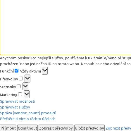
Abychom poskytli co nejlepší služby, používáme k ukládání a/nebo přístupu
procházení nebo jedinečná ID na tomto webu. Nesouhlas nebo odvolání souh
Funkční
Vždy aktivní
Funkční
Předvolby
Předvolby
Statistiky
Statistiky
Marketing
Marketing
Spravovat možnosti
Spravovat služby
Správa {vendor_count} prodejců
Přečtěte si více o těchto účelech
Příjmout
Odmítnout
Zobrazit předvolby
Uložit předvolby
Zobrazit před