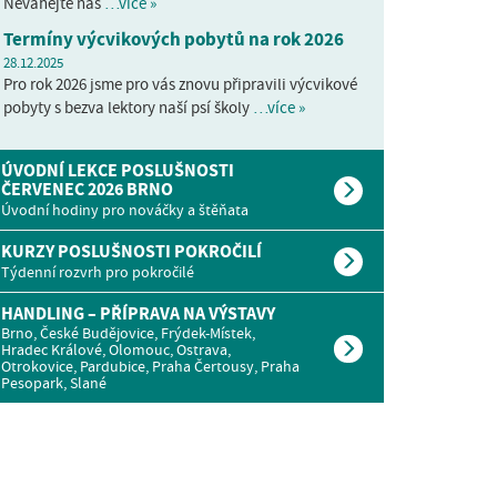
Neváhejte nás
…více »
Termíny výcvikových pobytů na rok 2026
28.12.2025
Pro rok 2026 jsme pro vás znovu připravili výcvikové
pobyty s bezva lektory naší psí školy
…více »
ÚVODNÍ LEKCE POSLUŠNOSTI
ČERVENEC 2026 BRNO
Úvodní hodiny pro nováčky a štěňata
KURZY POSLUŠNOSTI POKROČILÍ
Týdenní rozvrh pro pokročilé
HANDLING – PŘÍPRAVA NA VÝSTAVY
Brno, České Budějovice, Frýdek-Místek,
Hradec Králové, Olomouc, Ostrava,
Otrokovice, Pardubice, Praha Čertousy, Praha
Pesopark, Slané