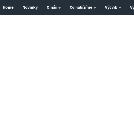
Home
Novinky
O nás
Co nabízíme
Výcvik
V