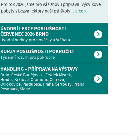
Pro rok 2026 jsme pro vás znovu připravili výcvikové
pobyty s bezva lektory naší psí školy
…více »
ÚVODNÍ LEKCE POSLUŠNOSTI
ČERVENEC 2026 BRNO
Úvodní hodiny pro nováčky a štěňata
KURZY POSLUŠNOSTI POKROČILÍ
Týdenní rozvrh pro pokročilé
HANDLING – PŘÍPRAVA NA VÝSTAVY
Brno, České Budějovice, Frýdek-Místek,
Hradec Králové, Olomouc, Ostrava,
Otrokovice, Pardubice, Praha Čertousy, Praha
Pesopark, Slané