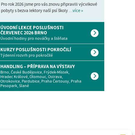
Pro rok 2026 jsme pro vás znovu připravili výcvikové
pobyty s bezva lektory naší psí školy
…více »
ÚVODNÍ LEKCE POSLUŠNOSTI
ČERVENEC 2026 BRNO
Úvodní hodiny pro nováčky a štěňata
KURZY POSLUŠNOSTI POKROČILÍ
Týdenní rozvrh pro pokročilé
HANDLING – PŘÍPRAVA NA VÝSTAVY
Brno, České Budějovice, Frýdek-Místek,
Hradec Králové, Olomouc, Ostrava,
Otrokovice, Pardubice, Praha Čertousy, Praha
Pesopark, Slané