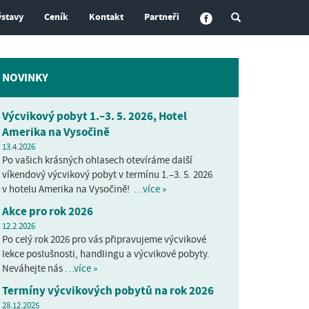
ýstavy
Ceník
Kontakt
Partneři
NOVINKY
Výcvikový pobyt 1.–3. 5. 2026, Hotel
Amerika na Vysočině
13.4.2026
Po vašich krásných ohlasech otevíráme další
víkendový výcvikový pobyt v termínu 1.–3. 5. 2026
v hotelu Amerika na Vysočině!
…více »
Akce pro rok 2026
12.2.2026
Po celý rok 2026 pro vás připravujeme výcvikové
lekce poslušnosti, handlingu a výcvikové pobyty.
Neváhejte nás
…více »
Termíny výcvikových pobytů na rok 2026
28.12.2025