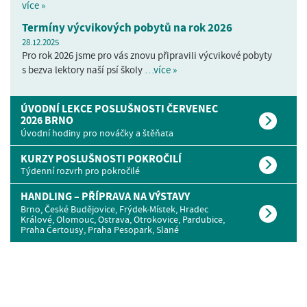
více »
Termíny výcvikových pobytů na rok 2026
28.12.2025
Pro rok 2026 jsme pro vás znovu připravili výcvikové pobyty
s bezva lektory naší psí školy
…více »
ÚVODNÍ LEKCE POSLUŠNOSTI ČERVENEC
2026 BRNO
Úvodní hodiny pro nováčky a štěňata
KURZY POSLUŠNOSTI POKROČILÍ
Týdenní rozvrh pro pokročilé
HANDLING – PŘÍPRAVA NA VÝSTAVY
Brno, České Budějovice, Frýdek-Místek, Hradec
Králové, Olomouc, Ostrava, Otrokovice, Pardubice,
Praha Čertousy, Praha Pesopark, Slané