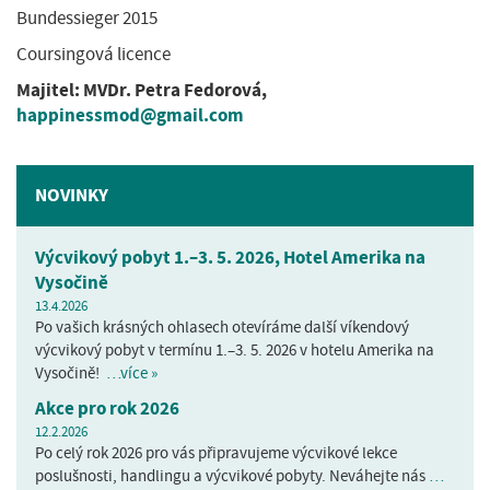
Bundessieger 2015
Coursingová licence
Majitel: MVDr. Petra Fedorová,
happinessmod@gmail.com
NOVINKY
Výcvikový pobyt 1.–3. 5. 2026, Hotel Amerika na
Vysočině
13.4.2026
Po vašich krásných ohlasech otevíráme další víkendový
výcvikový pobyt v termínu 1.–3. 5. 2026 v hotelu Amerika na
Vysočině!
…více »
Akce pro rok 2026
12.2.2026
Po celý rok 2026 pro vás připravujeme výcvikové lekce
poslušnosti, handlingu a výcvikové pobyty. Neváhejte nás
…