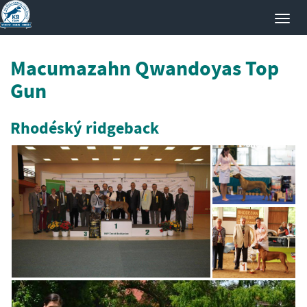
Toggl
navig
Macumazahn Qwandoyas Top
Gun
Rhodéský ridgeback