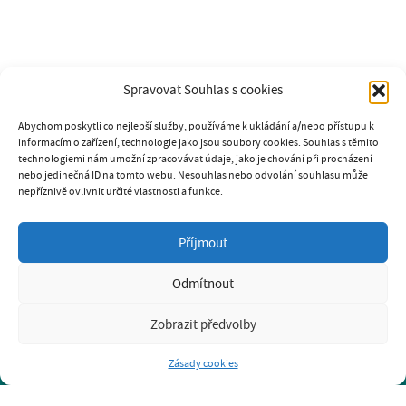
Spravovat Souhlas s cookies
Abychom poskytli co nejlepší služby, používáme k ukládání a/nebo přístupu k
informacím o zařízení, technologie jako jsou soubory cookies. Souhlas s těmito
technologiemi nám umožní zpracovávat údaje, jako je chování při procházení
nebo jedinečná ID na tomto webu. Nesouhlas nebo odvolání souhlasu může
nepříznivě ovlivnit určité vlastnosti a funkce.
SOUKROMÁ PSÍ ŠKOLA K9
Příjmout
GABRIELA PAVLÍČKOVÁ
tel.: 731 238 906
Odmítnout
e-mail: k9psiskola@seznam.cz
www.psiskola-k9.cz
Zobrazit předvolby
Prohlášení o ochraně osobních údajů GDPR
Zásady cookies
BRNO-KOMÁROV
BRNO-STARÝ LÍSKOVEC