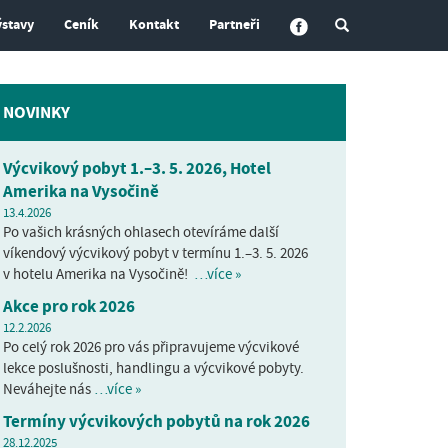
ýstavy
Ceník
Kontakt
Partneři
NOVINKY
Výcvikový pobyt 1.–3. 5. 2026, Hotel
Amerika na Vysočině
13.4.2026
Po vašich krásných ohlasech otevíráme další
víkendový výcvikový pobyt v termínu 1.–3. 5. 2026
v hotelu Amerika na Vysočině!
…více »
Akce pro rok 2026
12.2.2026
Po celý rok 2026 pro vás připravujeme výcvikové
lekce poslušnosti, handlingu a výcvikové pobyty.
Neváhejte nás
…více »
Termíny výcvikových pobytů na rok 2026
28.12.2025