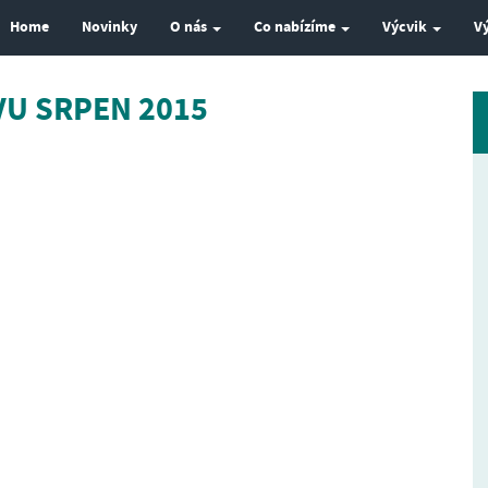
Home
Novinky
O nás
Co nabízíme
Výcvik
V
VU SRPEN 2015