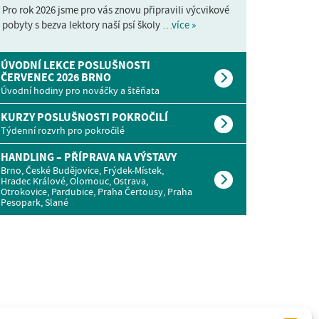
Pro rok 2026 jsme pro vás znovu připravili výcvikové
pobyty s bezva lektory naší psí školy
…více »
ÚVODNÍ LEKCE POSLUŠNOSTI
ČERVENEC 2026 BRNO
Úvodní hodiny pro nováčky a štěňata
KURZY POSLUŠNOSTI POKROČILÍ
Týdenní rozvrh pro pokročilé
HANDLING – PŘÍPRAVA NA VÝSTAVY
Brno, České Budějovice, Frýdek-Místek,
Hradec Králové, Olomouc, Ostrava,
Otrokovice, Pardubice, Praha Čertousy, Praha
Pesopark, Slané