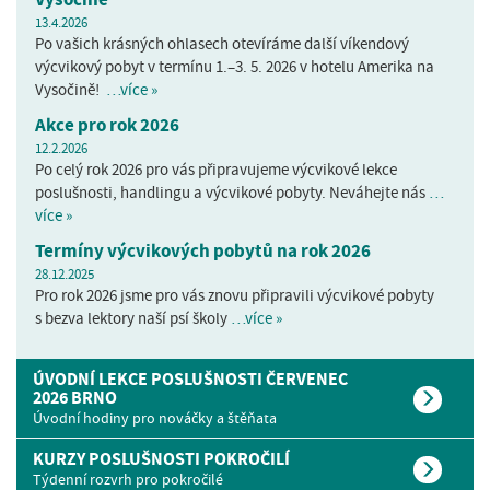
13.4.2026
Po vašich krásných ohlasech otevíráme další víkendový
výcvikový pobyt v termínu 1.–3. 5. 2026 v hotelu Amerika na
Vysočině!
…více »
Akce pro rok 2026
12.2.2026
Po celý rok 2026 pro vás připravujeme výcvikové lekce
poslušnosti, handlingu a výcvikové pobyty. Neváhejte nás
…
více »
Termíny výcvikových pobytů na rok 2026
28.12.2025
Pro rok 2026 jsme pro vás znovu připravili výcvikové pobyty
s bezva lektory naší psí školy
…více »
ÚVODNÍ LEKCE POSLUŠNOSTI ČERVENEC
2026 BRNO
Úvodní hodiny pro nováčky a štěňata
KURZY POSLUŠNOSTI POKROČILÍ
Týdenní rozvrh pro pokročilé