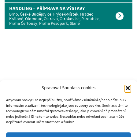
HANDLING – PŘÍPRAVA NA VÝSTAVY
Brno, České Budějovice, Frýdek-Místek, Hradec
Králové, Olomouc, Ostrava, Otrokovice, Pardubice,
Praha Čertousy, Praha Pesopark, Slané
Spravovat Souhlas s cookies
Abychom poskytli co nejlepší služby, používáme k ukládání a/nebo přístupu k
informacím o zařízení, technologie jako jsou soubory cookies. Souhlas s těmito
technologiemi nám umožní zpracovávat údaje, jako je chování při procházení
nebo jedinečná ID na tomto webu. Nesouhlas nebo odvolání souhlasu může
nepříznivě ovlivnit určité vlastnosti a funkce.
SOUKROMÁ PSÍ ŠKOLA K9