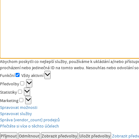
Abychom poskytli co nejlepší služby, používáme k ukládání a/nebo přístupu
procházení nebo jedinečná ID na tomto webu. Nesouhlas nebo odvolání souh
Funkční
Vždy aktivní
Funkční
Předvolby
Předvolby
Statistiky
Statistiky
Marketing
Marketing
Spravovat možnosti
Spravovat služby
Správa {vendor_count} prodejců
Přečtěte si více o těchto účelech
Příjmout
Odmítnout
Zobrazit předvolby
Uložit předvolby
Zobrazit před