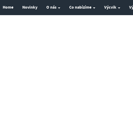
Home
Novinky
O nás
Co nabízíme
Výcvik
V