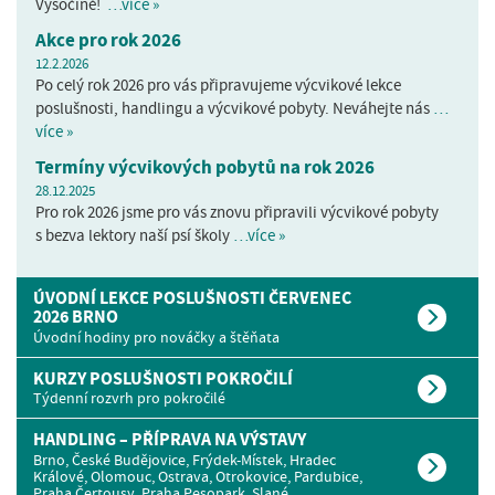
Vysočině!
…více »
Akce pro rok 2026
12.2.2026
Po celý rok 2026 pro vás připravujeme výcvikové lekce
poslušnosti, handlingu a výcvikové pobyty. Neváhejte nás
…
více »
Termíny výcvikových pobytů na rok 2026
28.12.2025
Pro rok 2026 jsme pro vás znovu připravili výcvikové pobyty
s bezva lektory naší psí školy
…více »
ÚVODNÍ LEKCE POSLUŠNOSTI ČERVENEC
2026 BRNO
Úvodní hodiny pro nováčky a štěňata
KURZY POSLUŠNOSTI POKROČILÍ
Týdenní rozvrh pro pokročilé
HANDLING – PŘÍPRAVA NA VÝSTAVY
Brno, České Budějovice, Frýdek-Místek, Hradec
Králové, Olomouc, Ostrava, Otrokovice, Pardubice,
Praha Čertousy, Praha Pesopark, Slané