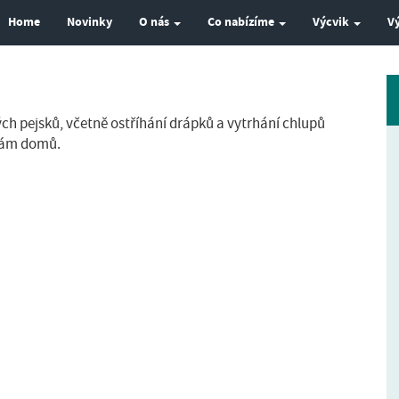
Home
Novinky
O nás
Co nabízíme
Výcvik
V
h pejsků, včetně ostříhání drápků a vytrhání chlupů
 Vám domů.