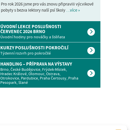
Pro rok 2026 jsme pro vás znovu připravili výcvikové
pobyty s bezva lektory naší psí školy
…více »
ÚVODNÍ LEKCE POSLUŠNOSTI
ČERVENEC 2026 BRNO
Úvodní hodiny pro nováčky a štěňata
KURZY POSLUŠNOSTI POKROČILÍ
Týdenní rozvrh pro pokročilé
HANDLING – PŘÍPRAVA NA VÝSTAVY
Brno, České Budějovice, Frýdek-Místek,
Hradec Králové, Olomouc, Ostrava,
Otrokovice, Pardubice, Praha Čertousy, Praha
Pesopark, Slané