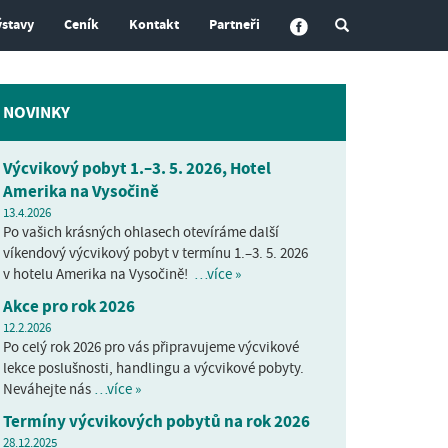
ýstavy
Ceník
Kontakt
Partneři
NOVINKY
Výcvikový pobyt 1.–3. 5. 2026, Hotel
Amerika na Vysočině
13.4.2026
Po vašich krásných ohlasech otevíráme další
víkendový výcvikový pobyt v termínu 1.–3. 5. 2026
v hotelu Amerika na Vysočině!
…více »
Akce pro rok 2026
12.2.2026
Po celý rok 2026 pro vás připravujeme výcvikové
lekce poslušnosti, handlingu a výcvikové pobyty.
Neváhejte nás
…více »
Termíny výcvikových pobytů na rok 2026
28.12.2025