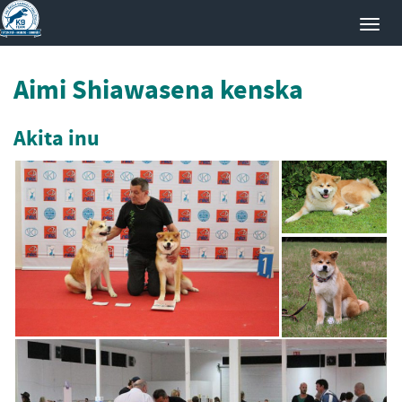
Toggl
navig
Aimi Shiawasena kenska
Akita inu