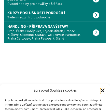
Úvodní hodiny pro nováčky a štěňata
KURZY POSLUŠNOSTI POKROČILÍ
Týdenní rozvrh pro pokročilé
HANDLING – PŘÍPRAVA NA VÝSTAVY
Brno, České Budějovice, Frýdek-Místek, Hradec
Králové, Olomouc, Ostrava, Otrokovice, Pardubice,
Praha Čertousy, Praha Pesopark, Slané
Spravovat Souhlas s cookies
Abychom poskytli co nejlepší služby, používáme k ukládání a/nebo přístupu k
informacím o zařízení, technologie jako jsou soubory cookies. Souhlas s těmito
technologiemi nám umožní zpracovávat údaje, jako je chování při procházení