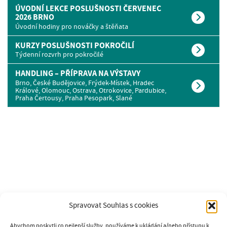
ÚVODNÍ LEKCE POSLUŠNOSTI ČERVENEC
2026 BRNO
Úvodní hodiny pro nováčky a štěňata
KURZY POSLUŠNOSTI POKROČILÍ
Týdenní rozvrh pro pokročilé
HANDLING – PŘÍPRAVA NA VÝSTAVY
Brno, České Budějovice, Frýdek-Místek, Hradec
Králové, Olomouc, Ostrava, Otrokovice, Pardubice,
Praha Čertousy, Praha Pesopark, Slané
Spravovat Souhlas s cookies
Abychom poskytli co nejlepší služby, používáme k ukládání a/nebo přístupu k