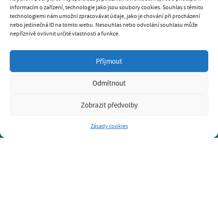
informacím o zařízení, technologie jako jsou soubory cookies. Souhlas s těmito
technologiemi nám umožní zpracovávat údaje, jako je chování při procházení
nebo jedinečná ID na tomto webu. Nesouhlas nebo odvolání souhlasu může
nepříznivě ovlivnit určité vlastnosti a funkce.
SOUKROMÁ PSÍ ŠKOLA K9
Příjmout
GABRIELA PAVLÍČKOVÁ
tel.: 731 238 906
Odmítnout
e-mail: k9psiskola@seznam.cz
www.psiskola-k9.cz
Zobrazit předvolby
Prohlášení o ochraně osobních údajů GDPR
Zásady cookies
BRNO-KOMÁROV
BRNO-STARÝ LÍSKOVEC
KRYTÁ HALA BRNO KŘENOVÁ
KRYTÁ HALA BRNO-LÍŠEŇ
OLOMOUC
PRAHA