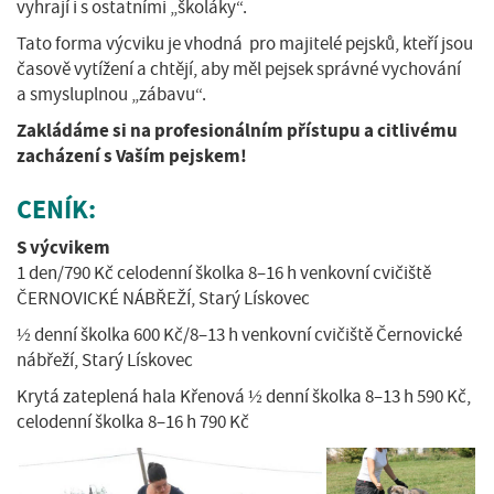
vyhrají i s ostatními „školáky“.
Tato forma výcviku je vhodná pro majitelé pejsků, kteří jsou
časově vytížení a chtějí, aby měl pejsek správné vychování
a smysluplnou „zábavu“.
Zakládáme si na profesionálním přístupu a citlivému
zacházení s Vaším pejskem!
CENÍK:
S výcvikem
1 den/790 Kč celodenní školka 8–16 h venkovní cvičiště
ČERNOVICKÉ NÁBŘEŽÍ, Starý Lískovec
½ denní školka 600 Kč/8–13 h venkovní cvičiště Černovické
nábřeží, Starý Lískovec
Krytá zateplená hala Křenová ½ denní školka 8–13 h 590 Kč,
celodenní školka 8–16 h 790 Kč